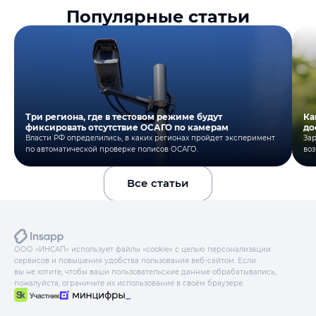
Популярные статьи
Три региона, где в тестовом режиме будут
Ка
фиксировать отсутствие ОСАГО по камерам
до
Власти РФ определились, в каких регионах пройдет эксперимент
Зар
по автоматической проверке полисов ОСАГО.
воз
Все статьи
ООО «ИНСАП» использует файлы «cookie» с целью персонализации
сервисов и повышения удобства пользования веб-сайтом. Если
вы не хотите, чтобы ваши пользовательские данные обрабатывались,
пожалуйста, ограничьте их использование в своём браузере.