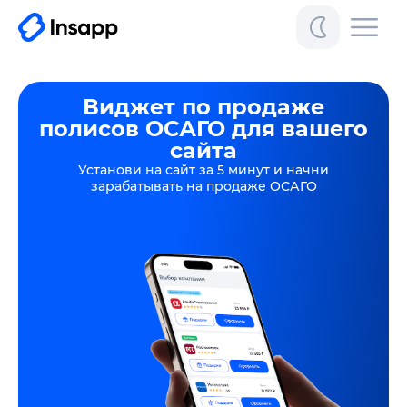
Виджет по продаже
полисов ОСАГО
для вашего
сайта
Установи на сайт за 5 минут
и начни
зарабатывать на продаже ОСАГО