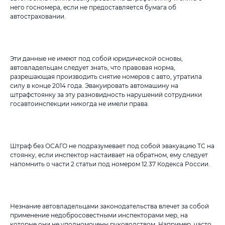
него госномера, если не предоставляется бумага об
автостраховании.
Эти данные не имеют под собой юридической основы,
автовладельцам следует знать, что правовая норма,
разрешающая производить снятие номеров с авто, утратила
силу в конце 2014 года. Эвакуировать автомашину на
штрафстоянку за эту разновидность нарушений сотрудники
госавтоинспекции никогда не имели права.
Штраф без ОСАГО не подразумевает под собой эвакуацию ТС на
стоянку, если инспектор настаивает на обратном, ему следует
напомнить о части 2 статьи под номером 12.37 Кодекса России.
Незнание автовладельцами законодательства влечет за собой
применение недобросовестными инспекторами мер, на
которые они не уполномочены руководством. Например, часто